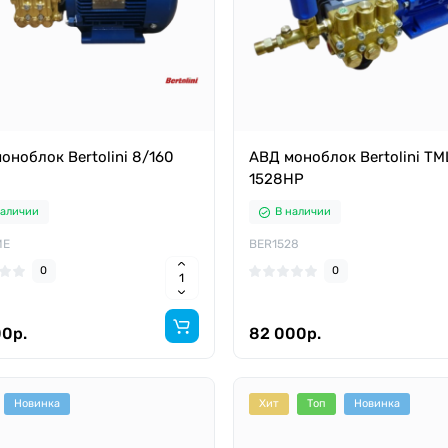
оноблок Bertolini 8/160
АВД моноблок Bertolini TM
1528HP
наличии
В наличии
ME
BER1528
0
0
00р.
82 000р.
Новинка
Хит
Топ
Новинка