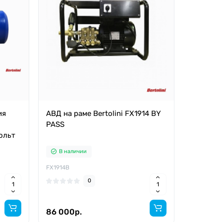
ия
АВД на раме Bertolini FX1914 BY
PASS
ольт
В наличии
FX1914B
0
86 000р.