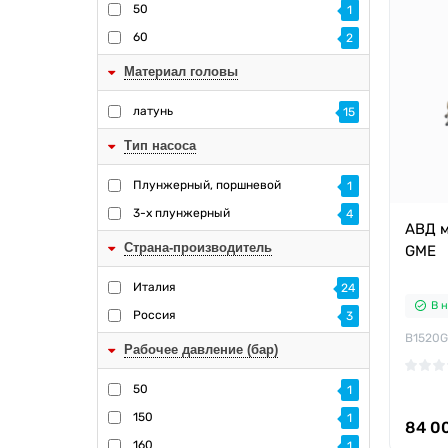
50
1
60
2
Материал головы
латунь
15
Тип насоса
Плунжерный, поршневой
1
3-x плунжерный
4
АВД м
Страна-производитель
GME
Италия
24
В 
Россия
3
B1520
Рабочее давление (бар)
50
1
150
1
84 0
160
1