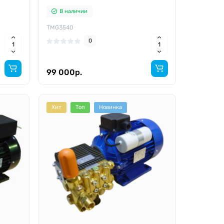
В наличии
TMG3540
0
99 000р.
Хит
Топ
Новинка