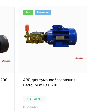
Топ
Новинка
/200
АВД для туманообразования
Bertolini WJC U 710
В наличии
B-WJCU710