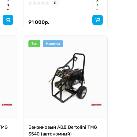
0
91 000р.
Топ
Новинка
 TMG
Бензиновый АВД Bertolini TMG
3540 (автономный)