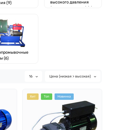
высокого давления
ия (9)
(автономные АВД) (6)
опромывочные
 (6)
16
Цена (низкая > высокая)
Хит
Топ
Новинка