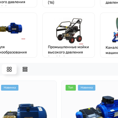
кого давления
(16)
давлен
 (11)
для
Промышленные мойки
Канал
нообразования
высокого давления
машины
(АВД) (21)
Новинка
Топ
Новинка