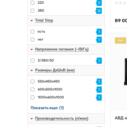
220
2
380
12
89 0
Total Stop
есть
1
нет
1
Хит
Напряжение питания (~/В/Гц)
3/380/50
1
Размеры ДхШхВ (мм)
550х450х450
1
600х500х1000
1
1000х600х1000
1
Показать еще: (1)
АВД н
Производительность (л/мин)