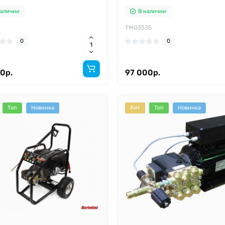
наличии
В наличии
TMG3535
0
0
0р.
97 000р.
Топ
Новинка
Хит
Топ
Новинка