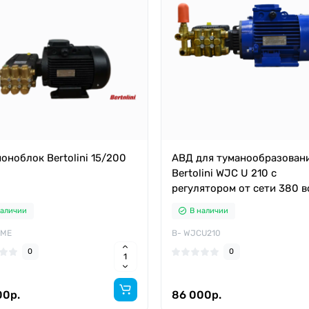
оноблок Bertolini 15/200
АВД для туманообразован
Bertolini WJC U 210 c
регулятором от сети 380 в
наличии
В наличии
GME
B- WJCU210
0
0
00р.
86 000р.