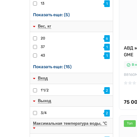
13
1
Показать еще: (5)
Вес, кг
20
6
37
1
АВД м
GME
43
1
В 
Показать еще: (15)
B816G
Вход
1'1/2
2
Выход
75 0
3/4
2
Максимальная температура воды, °C
Топ