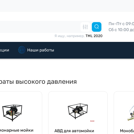
Пн-Пт с 09:00
Сб с 10:00 д
Я ищу, например,
TML 2020
кции
Наши работы
раты высокого давления
ионарные мойки
АВД для автомойки
Моноб