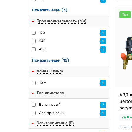
Показать еще: (3)
Топ
Производительность (л/ч)
120
1
240
1
420
1
Показать еще: (12)
Длина шланга
10 м
1
Тип двигателя
АВД д
Bertol
Бензиновый
7
регул
Электрический
1
В 
Электропитание (В)
B-WJC