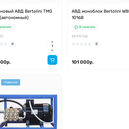
новый АВД Bertolini TMG
АВД моноблок Bertolini WB
(автономный)
1016B
наличии
В наличии
40
BER1016B
0
0
000р.
101 000р.
Новинка