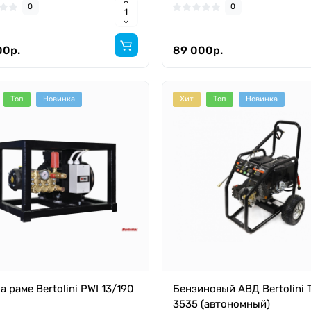
0
0
00р.
89 000р.
Топ
Новинка
Хит
Топ
Новинка
а раме Bertolini PWI 13/190
Бензиновый АВД Bertolini
3535 (автономный)