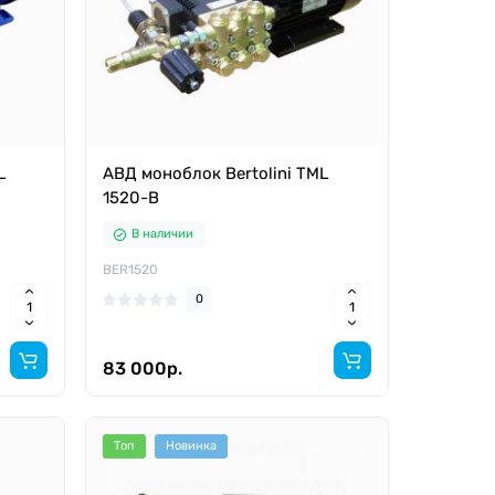
L
АВД моноблок Bertolini TML
1520-B
В наличии
BER1520
0
83 000р.
Топ
Новинка