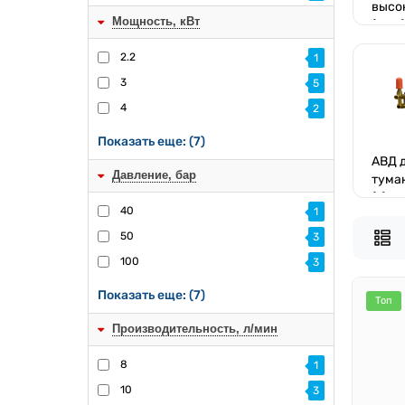
высо
Мощность, кВт
(АВД)
2.2
1
3
5
4
2
Показать еще: (7)
АВД 
Давление, бар
тума
(6)
40
1
50
3
100
3
Показать еще: (7)
Топ
Производительность, л/мин
8
1
10
3