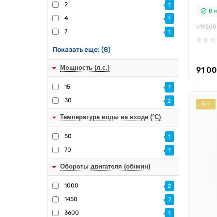
2
1
В 
4
1
b19200
7
1
Показать еще: (8)
Мощность (л.с.)
91 00
15
1
30
2
Хит
Температура воды на входе (°C)
50
1
70
1
Обороты двигателя (об/мин)
1000
2
1450
7
3600
1