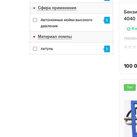
Сфера применения
Бензи
4040 
Автономные мойки высокого
5
давления
В 
Материал помпы
TMG40
латунь
5
100 
Топ